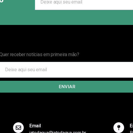
Quer receber notícias em primeira mão?
ENVIAR
Email
E
jatodagua@jatodagua.com.br
R