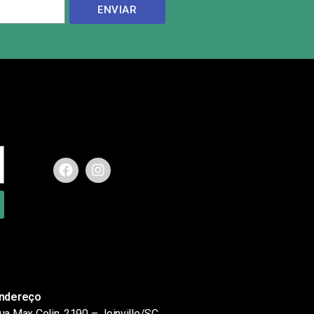
ENVIAR
ndereço
ua Max Colin, 2190 – Joinville/SC