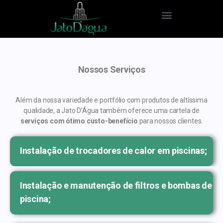
Nossos Serviços
Além da nossa variedade e portfólio com produtos de altíssima
qualidade, a Jato D’Água também oferece uma cartela de
serviços com ótimo custo-benefício
para nossos clientes.
Instalação de trocadores de calor em piscinas;
Instalação e manutenção de filtros e bombas de
piscina;