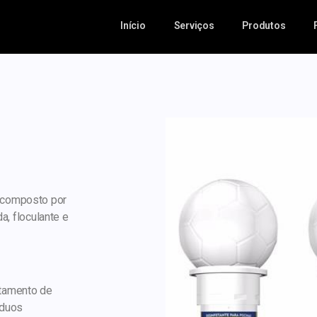
Início
Serviços
Produtos
 composto por
da, floculante e
atamento de
íduos